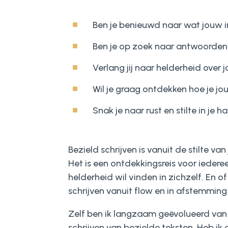
^
Ben je benieuwd naar wat jouw inn
^
Ben je op zoek naar antwoorden d
^
Verlang jij naar helderheid over
^
Wil je graag ontdekken hoe je jou
^
Snak je naar rust en stilte in je h
Bezield schrijven is vanuit de stilte van 
Het is een ontdekkingsreis voor iedere
helderheid wil vinden in zichzelf. En o
schrijven vanuit flow en in afstemming 
Zelf ben ik langzaam geëvolueerd van 
schrijven van bezielde teksten. Heb ik