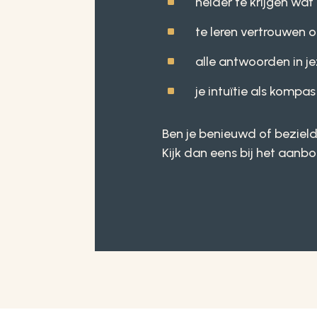
^
helder te krijgen wat 
^
te leren vertrouwen o
^
alle antwoorden in j
^
je intuïtie als kompa
Ben je benieuwd of bezield 
Kijk dan eens bij het aanb