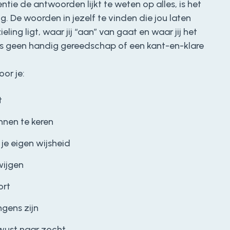
ntie de antwoorden lijkt te weten op alles, is het
ing. De woorden in jezelf te vinden die jou laten
ling ligt, waar jij “aan” van gaat en waar jij het
 is geen handig gereedschap of een kant-en-klare
or je:
t
nnen te keren
 je eigen wijsheid
wijgen
ort
gens zijn
wust naar zocht