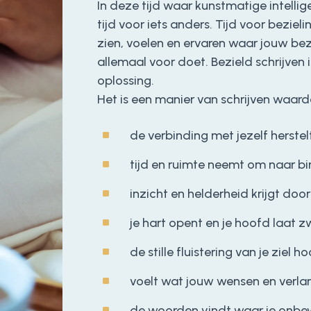
In deze tijd waar kunstmatige intellige
tijd voor iets anders. Tijd voor beziel
zien, voelen en ervaren waar jouw bezie
allemaal voor doet. Bezield schrijven
oplossing.
Het is een manier van schrijven waardo
^
de verbinding met jezelf herstel
^
tijd en ruimte neemt om naar bi
^
inzicht en helderheid krijgt door
^
je hart opent en je hoofd laat z
^
de stille fluistering van je ziel ho
^
voelt wat jouw wensen en verlan
^
de woorden vindt waar je onbe