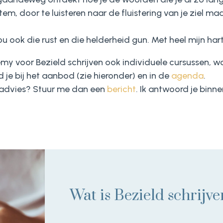
tem, door te luisteren naar de fluistering van je ziel maa
ou ook die rust en die helderheid gun. Met heel mijn hart 
y voor Bezield schrijven ook individuele cursussen, w
d je bij het aanbod (zie hieronder) en in de
agenda
.
jk advies? Stuur me dan een
bericht
. Ik antwoord je binn
Wat is Bezield schrijve