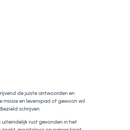
hrijvend de juiste antwoorden en
 je missie en levenspad of gewoon wil
Bezield schrijven.
uiteindelijk rust gevonden in het
 zoekt, moeiteloos op papier krijgt