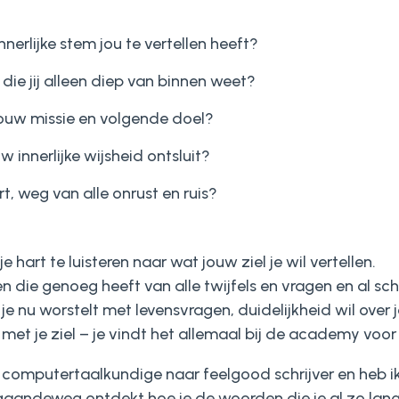
erlijke stem jou te vertellen heeft?
ie jij alleen diep van binnen weet?
 jouw missie en volgende doel?
w innerlijke wijsheid ontsluit?
art, weg van alle onrust en ruis?
je hart te luisteren naar wat jouw ziel je wil vertellen.
en die genoeg heeft van alle twijfels en vragen en al sc
f je nu worstelt met levensvragen, duidelijkheid wil over
met je ziel – je vindt het allemaal bij de academy voor 
computertaalkundige naar feelgood schrijver en heb ik 
 gaandeweg ontdekt hoe je de woorden die je al zo lang